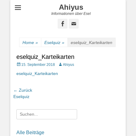
Ahiyus
Informationen über Esel
Facebook
E-
Mail
Home
»
Eselquiz
»
eselquiz_Karteikarten
eselquiz_Karteikarten
Posted
Autor
15. September 2018
Ahiyus
on
eselquiz_Karteikarten
Beitragsnavigation
← Zurück
Vorheriger
Eselquiz
Beitrag:
Suche
nach:
Alle Beiträge