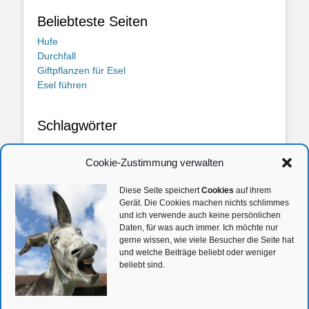
Beliebteste Seiten
Hufe
Durchfall
Giftpflanzen für Esel
Esel führen
Schlagwörter
Anzahl
Angebote
Befinden
Beisteller
Beschäftigung
Bibel
Cookie-Zustimmung verwalten
Blitlicht
Deutschland
Einzelhaltung
Ernährung
Fellwechsel
fotografieren
frieren
Gehege
Gesetz
Giftpflanzen
Diese Seite speichert
Cookies
auf ihrem
Haltung
Gerät. Die Cookies machen nichts schlimmes
Handel
Herde
Herdentiere
Händler
Insekten
und ich verwende auch keine persönlichen
Kauf
Kinder
Kleben
Kreuz
Kälte
Loben
Platz
Platzbedarf
Rosse
Daten, für was auch immer. Ich möchte nur
gerne wissen, wie viele Besucher die Seite hat
Schlachtesel
Schutz
Silvester
Stall
Stallhalfter
Tierschutz
und welche Beiträge beliebt oder weniger
Tierschutzgesetz
Trennen
Urteil
Verhalten
Verstöße
Wanderungen
beliebt sind.
Weltweit
Zähne